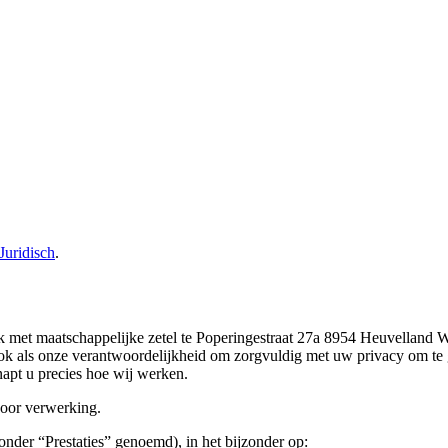
Juridisch
.
nck met maatschappelijke zetel te Poperingestraat 27a 8954 Heuvella
k als onze verantwoordelijkheid om zorgvuldig met uw privacy om te g
apt u precies hoe wij werken.
voor verwerking.
ronder “Prestaties” genoemd), in het bijzonder op: