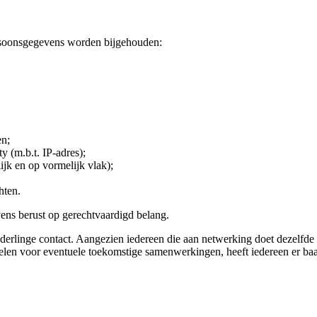
rsoonsgegevens worden bijgehouden:
en;
 (m.b.t. IP-adres);
jk en op vormelijk vlak);
hten.
ens berust op gerechtvaardigd belang.
linge contact. Aangezien iedereen die aan netwerking doet dezelfde exp
elen voor eventuele toekomstige samenwerkingen, heeft iedereen er baat