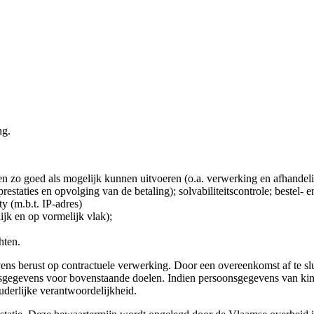
ng.
 zo goed als mogelijk kunnen uitvoeren (o.a. verwerking en afhandeli
restaties en opvolging van de betaling); solvabiliteitscontrole; bestel- 
y (m.b.t. IP-adres)
jk en op vormelijk vlak);
hten.
s berust op contractuele verwerking. Door een overeenkomst af te slui
sgegevens voor bovenstaande doelen. Indien persoonsgegevens van kin
uderlijke verantwoordelijkheid.