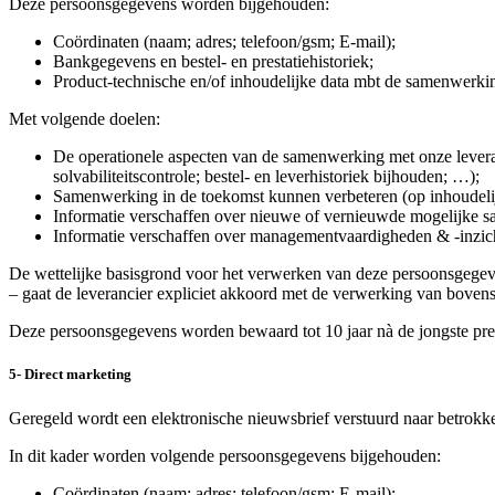
Deze persoonsgegevens worden bijgehouden:
Coördinaten (naam; adres; telefoon/gsm; E-mail);
Bankgegevens en bestel- en prestatiehistoriek;
Product-technische en/of inhoudelijke data mbt de samenwerki
Met volgende doelen:
De operationele aspecten van de samenwerking met onze leveran
solvabiliteitscontrole; bestel- en leverhistoriek bijhouden; …);
Samenwerking in de toekomst kunnen verbeteren (op inhoudelij
Informatie verschaffen over nieuwe of vernieuwde mogelijke 
Informatie verschaffen over managementvaardigheden & -inzic
De wettelijke basisgrond voor het verwerken van deze persoonsgegeven
– gaat de leverancier expliciet akkoord met de verwerking van bove
Deze persoonsgegevens worden bewaard tot 10 jaar nà de jongste pre
5- Direct marketing
Geregeld wordt een elektronische nieuwsbrief verstuurd naar betrokke
In dit kader worden volgende persoonsgegevens bijgehouden:
Coördinaten (naam; adres; telefoon/gsm; E-mail);