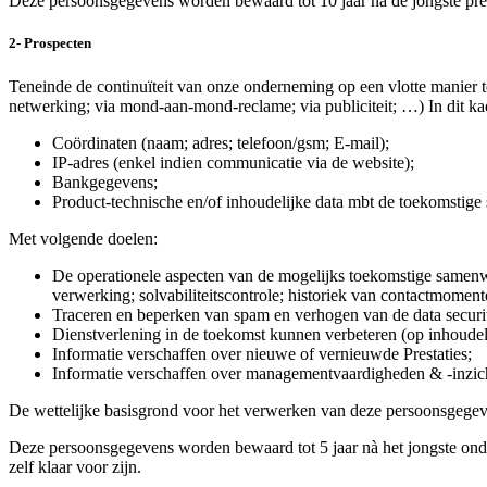
Deze persoonsgegevens worden bewaard tot 10 jaar nà de jongste pre
2- Prospecten
Teneinde de continuïteit van onze onderneming op een vlotte manier te
netwerking; via mond-aan-mond-reclame; via publiciteit; …) In dit 
Coördinaten (naam; adres; telefoon/gsm; E-mail);
IP-adres (enkel indien communicatie via de website);
Bankgegevens;
Product-technische en/of inhoudelijke data mbt de toekomstig
Met volgende doelen:
De operationele aspecten van de mogelijks toekomstige samenwe
verwerking; solvabiliteitscontrole; historiek van contactmomen
Traceren en beperken van spam en verhogen van de data security
Dienstverlening in de toekomst kunnen verbeteren (op inhoudeli
Informatie verschaffen over nieuwe of vernieuwde Prestaties;
Informatie verschaffen over managementvaardigheden & -inzic
De wettelijke basisgrond voor het verwerken van deze persoonsgegev
Deze persoonsgegevens worden bewaard tot 5 jaar nà het jongste onder
zelf klaar voor zijn.