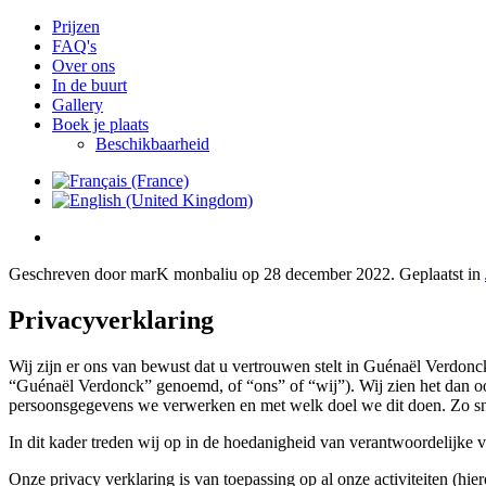
Prijzen
FAQ's
Over ons
In de buurt
Gallery
Boek je plaats
Beschikbaarheid
Geschreven door marK monbaliu op
28 december 2022
. Geplaatst in
Privacyverklaring
Wij zijn er ons van bewust dat u vertrouwen stelt in Guénaël Verdo
“Guénaël Verdonck” genoemd, of “ons” of “wij”). Wij zien het dan oo
persoonsgegevens we verwerken en met welk doel we dit doen. Zo sn
In dit kader treden wij op in de hoedanigheid van verantwoordelijke 
Onze privacy verklaring is van toepassing op al onze activiteiten (hie