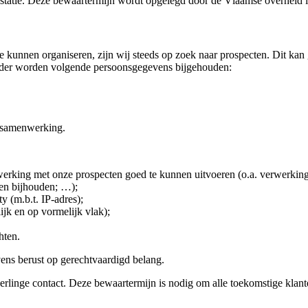
statie. Deze bewaartermijn wordt opgelegd door de Vlaamse overheid i
 kunnen organiseren, zijn wij steeds op zoek naar prospecten. Dit kan 
kader worden volgende persoonsgegevens bijgehouden:
e samenwerking.
rking met onze prospecten goed te kunnen uitvoeren (o.a. verwerking 
ten bijhouden; …);
 (m.b.t. IP-adres);
jk en op vormelijk vlak);
hten.
ens berust op gerechtvaardigd belang.
linge contact. Deze bewaartermijn is nodig om alle toekomstige klante