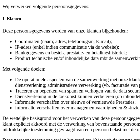
Wij verwerken volgende persoonsgegevens:
1- Klanten
Deze persoonsgegevens worden van onze klanten bijgehouden:
Coördinaten (naam; adres; telefoon/gsm; E-mail);
IP-adres (enkel indien communicatie via de website);
Bankgegevens en bestel-, prestatie- en betalingshistoriek;
Product-technische en/of inhoudelijke data mbt de samenwerki
Met volgende doelen:
De operationele aspecten van de samenwerking met onze klanten
dienstverlening; administratieve verwerking (vb. facturatie van p
Traceren en beperken van spam en verhogen van de data securit
Dienstverlening in de toekomst kunnen verbeteren (op inhoudeli
Informatie verschaffen over nieuwe of vernieuwde Prestaties;
Informatie verschaffen over managementvaardigheden & -inzic
De wettelijke basisgrond voor het verwerken van deze persoonsgegeven
klant expliciet akkoord met de verwerking van bovenstaande persoon
uitdrukkelijke toestemming gevraagd van een persoon belast met de o